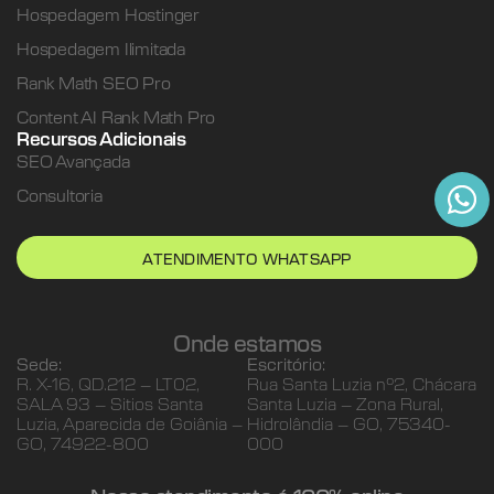
Hospedagem Hostinger
Hospedagem Ilimitada
Rank Math SEO Pro
Content AI Rank Math Pro
Recursos Adicionais
SEO Avançada
Consultoria
ATENDIMENTO WHATSAPP
Onde estamos
Sede:
Escritório:
R. X-16, QD.212 – LT02,
Rua Santa Luzia nº2, Chácara
SALA 93 – Sitios Santa
Santa Luzia – Zona Rural,
Luzia, Aparecida de Goiânia –
Hidrolândia – GO, 75340-
GO, 74922-800
000