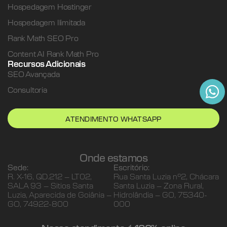
Hospedagem Hostinger
Hospedagem Ilimitada
Rank Math SEO Pro
Content AI Rank Math Pro
Recursos Adicionais
SEO Avançada
Consultoria
ATENDIMENTO WHATSAPP
Onde estamos
Sede:
Escritório:
R. X-16, QD.212 – LT02,
Rua Santa Luzia nº2, Chácara
SALA 93 – Sitios Santa
Santa Luzia – Zona Rural,
Luzia, Aparecida de Goiânia –
Hidrolândia – GO, 75340-
GO, 74922-800
000